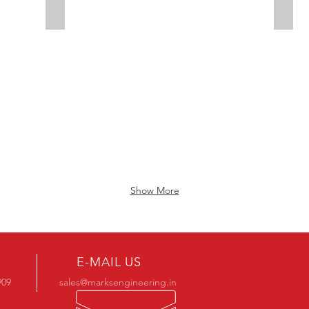
HOUSING INLET
HOU
Show More
E-MAIL US
909
sales@marksengineering.in