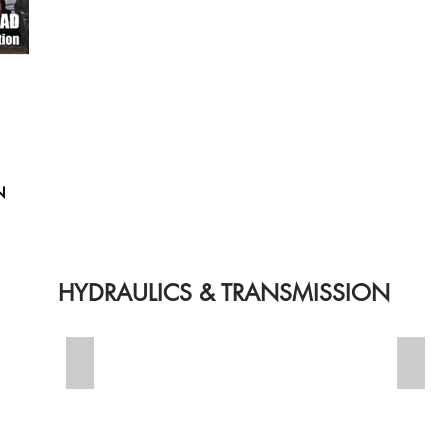
N
AUTOMOTIVE
AGRICULTURE
GENERAL 
HYDRAULICS & TRANSMISSION
E-02 COVER
S05 